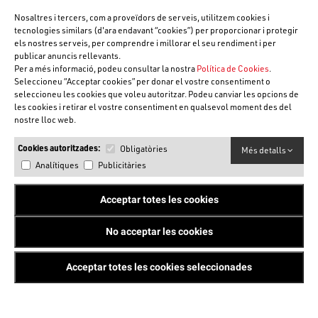
Nosaltres i tercers, com a proveïdors de serveis, utilitzem cookies i
tecnologies similars (d'ara endavant “cookies”) per proporcionar i protegir
els nostres serveis, per comprendre i millorar el seu rendiment i per
publicar anuncis rellevants.
Per a més informació, podeu consultar la nostra
Política de Cookies
.
Seleccioneu “Acceptar cookies” per donar el vostre consentiment o
seleccioneu les cookies que voleu autoritzar. Podeu canviar les opcions de
les cookies i retirar el vostre consentiment en qualsevol moment des del
nostre lloc web.
Cookies autoritzades:
Obligatòries
Més detalls
Analítiques
Publicitàries
Acceptar totes les cookies
No acceptar les cookies
Acceptar totes les cookies seleccionades