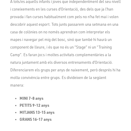
A tots/es aquells infants i joves que independentment del seu nivell
i coneixements en les curses d’Orientació, des dels que ja l’han
provada i fan curses habitualment com pels no n’ha fet mai i volen
descobrir aquest esport. Tots junts passarem una setmana en una
casa de colònies on no només aprendran com interpretar els
mapes i navegar pel mig del bosc, sinó que també hi haurà un
component de lleure, i és que no és un “Stage” ni un “Training
Camp”. Es faran jocs i moltes activitats complementàries a la
natura juntament amb els diversos entrenaments d’Orientació.
Diferenciarem els grups per anys de naixement, però després hi ha
molta convivència entre grups. Es divideixen de la següent
manera:
MINI 7-8 anys
PETITS 9-12 anys
MITJANS 13-15 anys
GRANS 16-17 anys