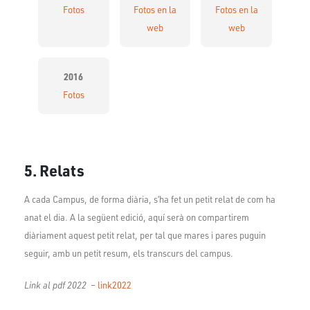
Fotos
Fotos en la
Fotos en la
web
web
2016
Fotos
5. Relats
A cada Campus, de forma diària, s’ha fet un petit relat de com ha
anat el dia. A la següent edició, aquí serà on compartirem
diàriament aquest petit relat, per tal que mares i pares puguin
seguir, amb un petit resum, els transcurs del campus.
Link al pdf 2022
–
link2022