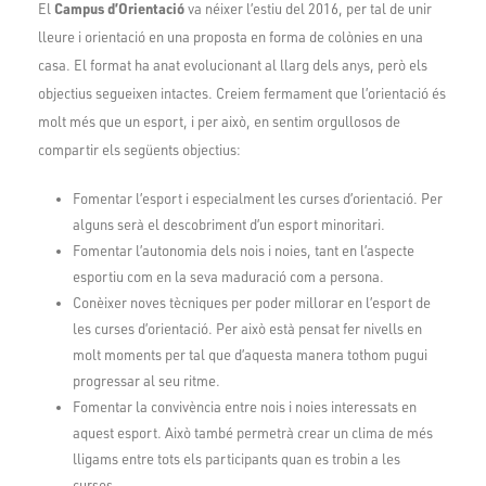
Campus d’Orientació
El
va néixer l’estiu del 2016, per tal de unir
lleure i orientació en una proposta en forma de colònies en una
casa. El format ha anat evolucionant al llarg dels anys, però els
objectius segueixen intactes. Creiem fermament que l’orientació és
molt més que un esport, i per això, en sentim orgullosos de
compartir els següents objectius:
Fomentar l’esport i especialment les curses d’orientació. Per
alguns serà el descobriment d’un esport minoritari.
Fomentar l’autonomia dels nois i noies, tant en l’aspecte
esportiu com en la seva maduració com a persona.
Conèixer noves tècniques per poder millorar en l’esport de
les curses d’orientació. Per això està pensat fer nivells en
molt moments per tal que d’aquesta manera tothom pugui
progressar al seu ritme.
Fomentar la convivència entre nois i noies interessats en
aquest esport. Això també permetrà crear un clima de més
lligams entre tots els participants quan es trobin a les
curses.