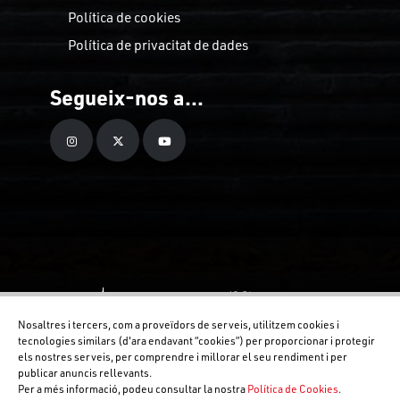
Política de cookies
Política de privacitat de dades
Segueix-nos a...
Nosaltres i tercers, com a proveïdors de serveis, utilitzem cookies i
tecnologies similars (d'ara endavant “cookies”) per proporcionar i protegir
els nostres serveis, per comprendre i millorar el seu rendiment i per
publicar anuncis rellevants.
Per a més informació, podeu consultar la nostra
Política de Cookies
.