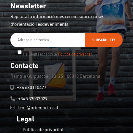
Newsletter
Rep tota la informació més recent sobre curses
d'orientació i esdeveniments.
SUBSCRIU-TE!
He llegit i accepto la
Política de privacitat
Contacte
Rambla Guipúscoa , 23-25 - 08018 Barcelona
:
+34 630110427
:
+34 933033029
:
fcoc@orientacio.cat
Legal
Política de privacitat