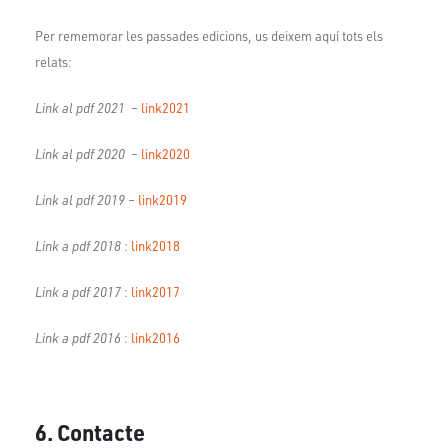
Per rememorar les passades edicions, us deixem aquí tots els
relats:
Link al pdf 2021
–
link2021
Link al pdf 2020
–
link2020
Link al pdf 2019
–
link2019
Link a pdf 2018
:
link2018
Link a pdf 2017
:
link2017
Link a pdf 2016
:
link2016
6. Contacte