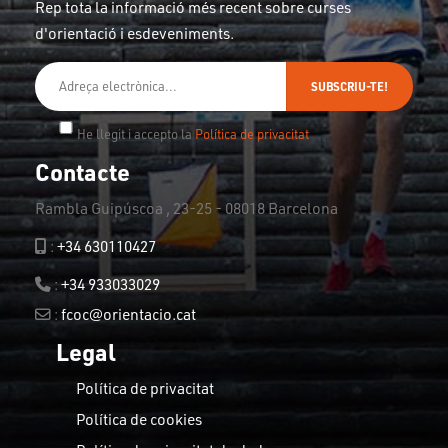
Rep tota la informació més recent sobre curses
d'orientació i esdeveniments.
SUBSCRIU-TE!
He llegit i accepto la
Política de privacitat
Contacte
Rambla Guipúscoa , 23-25 - 08018 Barcelona
:
+34 630110427
:
+34 933033029
:
fcoc@orientacio.cat
Legal
Política de privacitat
Política de cookies