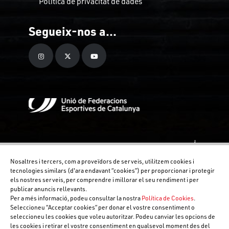
Política de privacitat de dades
Segueix-nos a...
Nosaltres i tercers, com a proveïdors de serveis, utilitzem cookies i
tecnologies similars (d'ara endavant “cookies”) per proporcionar i protegir
els nostres serveis, per comprendre i millorar el seu rendiment i per
publicar anuncis rellevants.
Per a més informació, podeu consultar la nostra
Política de Cookies
.
Seleccioneu “Acceptar cookies” per donar el vostre consentiment o
seleccioneu les cookies que voleu autoritzar. Podeu canviar les opcions de
les cookies i retirar el vostre consentiment en qualsevol moment des del