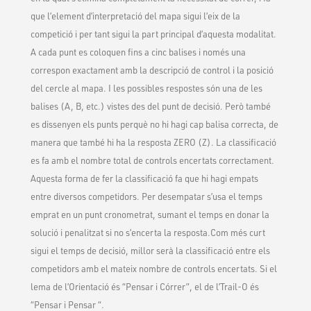
que l’element d’interpretació del mapa sigui l’eix de la
competició i per tant sigui la part principal d’aquesta modalitat.
A cada punt es coloquen fins a cinc balises i només una
correspon exactament amb la descripció de control i la posició
del cercle al mapa. I les possibles respostes són una de les
balises (A, B, etc.) vistes des del punt de decisió. Però també
es dissenyen els punts perquè no hi hagi cap balisa correcta, de
manera que també hi ha la resposta ZERO (Z). La classificació
es fa amb el nombre total de controls encertats correctament.
Aquesta forma de fer la classificació fa que hi hagi empats
entre diversos competidors. Per desempatar s’usa el temps
emprat en un punt cronometrat, sumant el temps en donar la
solució i penalitzat si no s’encerta la resposta.Com més curt
sigui el temps de decisió, millor serà la classificació entre els
competidors amb el mateix nombre de controls encertats. Si el
lema de l’Orientació és “Pensar i Córrer”, el de l’Trail-O és
“Pensar i Pensar “.