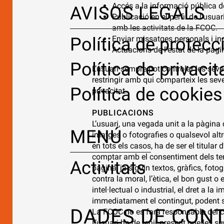
Accés a la informació pública del
AVISOS LEGALS
Publicació en el perfil de l’usu
amb les activitats de la FCOC.
Política de protecc
Enviar missatges personals i ind
Actuacions de l’estat de la pàgin
Política de privacit
L’usuari sempre pot controlar les seves
restringir amb qui comparteix les sev
Política de cookies
privacitat.
PUBLICACIONS
L’usuari, una vegada unit a la pàgina
MENÚ
imatges o fotografies o qualsevol altr
en tots els casos, ha de ser el titular 
comptar amb el consentiment dels ter
Activitats
pàgina, ja siguin textos, gràfics, foto
contra la moral, l’ètica, el bon gust o 
intel·lectual o industrial, el dret a la
immediatament el contingut, podent so
DADES DE CON
La FCOC no es farà responsable del co
L’usuari ha de tenir present que les s