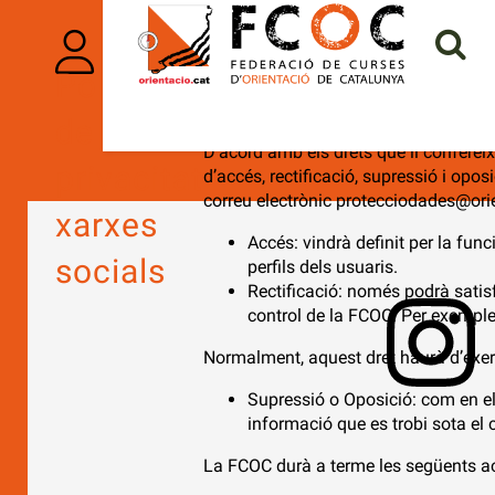
Instagram i YouTube), amb la finalitat 
L’usuari pot accedir en tot moment a l
configurar el seu perfil per garantir la
Política
La FCOC té accés i tracta aquella info
Aquestes dades, només seran utilitza
de
sistema de tractament.
D’acord amb els drets que li confereix
privacitat
d’accés, rectificació, supressió i oposi
correu electrònic
protecciodades@orie
xarxes
Accés: vindrà definit per la func
socials
perfils dels usuaris.
Rectificació: només podrà satis
control de la FCOC. Per exemple
Normalment, aquest dret haurà d’exerc
Supressió o Oposició: com en el
informació que es trobi sota el c
La FCOC durà a terme les següents a