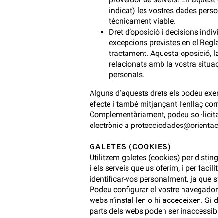
indicat) les vostres dades perso
tècnicament viable.
Dret d’oposició i decisions ind
excepcions previstes en el Regl
tractament. Aquesta oposició, 
relacionats amb la vostra situac
personals.
Alguns d’aquests drets els podeu exer
efecte i també mitjançant l’enllaç cor
Complementàriament, podeu sol·licitar
electrònic a
protecciodades@orientac
GALETES (COOKIES)
Utilitzem galetes (cookies) per disting
i els serveis que us oferim, i per faci
identificar-vos personalment, ja que 
Podeu configurar el vostre navegador p
webs n’instal·len o hi accedeixen. Si
parts dels webs poden ser inaccessib