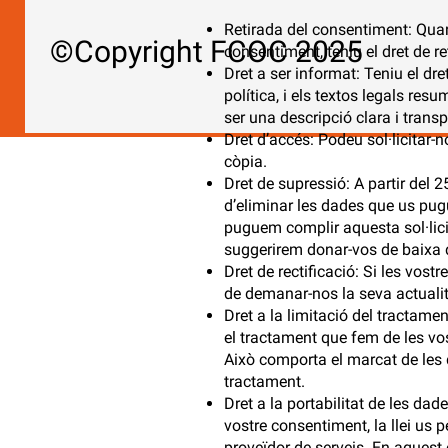
Retirada del consentiment: Quan 
©Copyright FCOC 2025
consentiment, teniu el dret de r
Dret a ser informat: Teniu el dr
política, i els textos legals re
ser una descripció clara i transp
Dret d’accés: Podeu sol·licitar-
còpia.
Dret de supressió: A partir del 25
d’eliminar les dades que us pug
puguem complir aquesta sol·licit
suggerirem donar-vos de baixa d
Dret de rectificació: Si les vost
de demanar-nos la seva actualit
Dret a la limitació del tractame
el tractament que fem de les vos
Això comporta el marcat de les d
tractament.
Dret a la portabilitat de les da
vostre consentiment, la llei us 
proveïdor de serveis. En aquest 