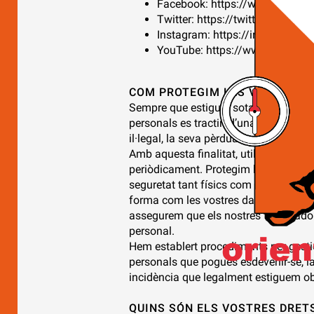
Facebook:
https://www.faceb
Twitter:
https://twitter.com/pri
Instagram:
https://instagram.c
YouTube:
https://www.youtube.
COM PROTEGIM LES VOSTRES 
Sempre que estiguin sota el nostre co
personals es tractin d’una forma que g
il·legal, la seva pèrdua accidental, de
Amb aquesta finalitat, utilitzem mesu
periòdicament. Protegim la vostra in
seguretat tant físics com informàtics o
forma com les vostres dades persona
assegurem que els nostres treballado
personal.
Hem establert procediments per gest
personals que pogués esdevenir-se, la 
incidència que legalment estiguem ob
QUINS SÓN ELS VOSTRES DRETS