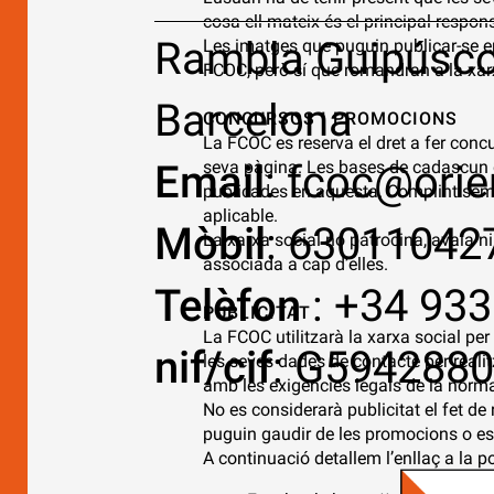
cosa ell mateix és el principal respons
Rambla Guipúscoa
Les imatges que puguin publicar-se e
FCOC, però sí que romandran a la xar
Barcelona
CONCURSOS I PROMOCIONS
La FCOC es reserva el dret a fer concu
Email
seva pàgina. Les bases de cadascun d’e
:
fcoc@orie
publicades en aquesta. Complint semp
aplicable.
Mòbil
: 63011042
La xarxa social no patrocina, avala n
associada a cap d’elles.
Telèfon
:
+34 93
PUBLICITAT
La FCOC utilitzarà la xarxa social per 
nif/cif
: G594288
les seves dades de contacte per reali
amb les exigències legals de la norma
No es considerarà publicitat el fet d
puguin gaudir de les promocions o est
A continuació detallem l’enllaç a la po