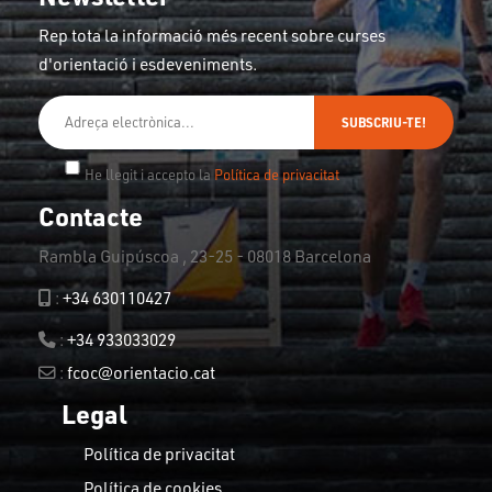
Rep tota la informació més recent sobre curses
d'orientació i esdeveniments.
SUBSCRIU-TE!
He llegit i accepto la
Política de privacitat
Contacte
Rambla Guipúscoa , 23-25 - 08018 Barcelona
:
+34 630110427
:
+34 933033029
:
fcoc@orientacio.cat
Legal
Política de privacitat
Política de cookies