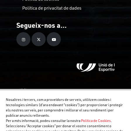
Política de privacitat de dades
Segueix-nos a...
Nosaltres i tercers, com a proveïdors de serveis, utilitzem cookies i
tecnologies similars (d'ara endavant “cookies”) per proporcionar i protegir
els nostres serveis, per comprendre i millorar el seu rendiment i per
publicar anuncis rellevants.
Per a més informació, podeu consultar la nostra
Política de Cookies
.
Seleccioneu “Acceptar cookies” per donar el vostre consentiment o