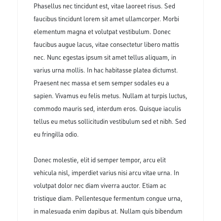
Phasellus nec tincidunt est, vitae laoreet risus. Sed
faucibus tincidunt lorem sit amet ullamcorper. Morbi
elementum magna et volutpat vestibulum. Donec
faucibus augue lacus, vitae consectetur libero mattis
nec. Nunc egestas ipsum sit amet tellus aliquam, in
varius urna mollis. In hac habitasse platea dictumst.
Praesent nec massa et sem semper sodales eu a
sapien. Vivamus eu felis metus. Nullam at turpis luctus,
commodo mauris sed, interdum eros. Quisque iaculis
tellus eu metus sollicitudin vestibulum sed et nibh. Sed
eu fringilla odio.
Donec molestie, elit id semper tempor, arcu elit
vehicula nisl, imperdiet varius nisi arcu vitae urna. In
volutpat dolor nec diam viverra auctor. Etiam ac
tristique diam. Pellentesque fermentum congue urna,
in malesuada enim dapibus at. Nullam quis bibendum