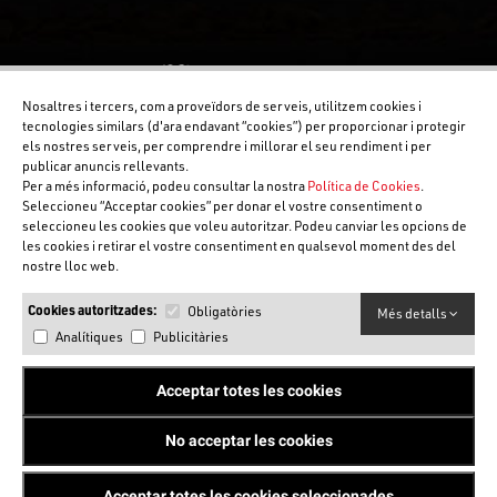
Nosaltres i tercers, com a proveïdors de serveis, utilitzem cookies i
tecnologies similars (d'ara endavant “cookies”) per proporcionar i protegir
els nostres serveis, per comprendre i millorar el seu rendiment i per
publicar anuncis rellevants.
Per a més informació, podeu consultar la nostra
Política de Cookies
.
Seleccioneu “Acceptar cookies” per donar el vostre consentiment o
seleccioneu les cookies que voleu autoritzar. Podeu canviar les opcions de
les cookies i retirar el vostre consentiment en qualsevol moment des del
nostre lloc web.
Cookies autoritzades:
Obligatòries
Més detalls
Analítiques
Publicitàries
Acceptar totes les cookies
No acceptar les cookies
©Copyright FCOC 2025. Tots els drets reservats.
by Neorg
Acceptar totes les cookies seleccionades