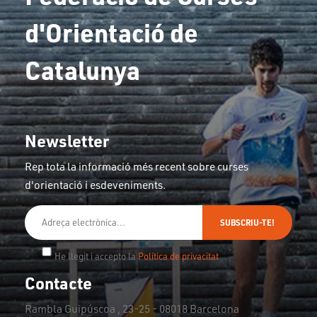
d'Orientació de
Catalunya
Newsletter
Rep tota la informació més recent sobre curses
d'orientació i esdeveniments.
SUBSCRIU-TE!
He llegit i accepto la
Política de privacitat
Contacte
Rambla Guipúscoa , 23-25 - 08018 Barcelona