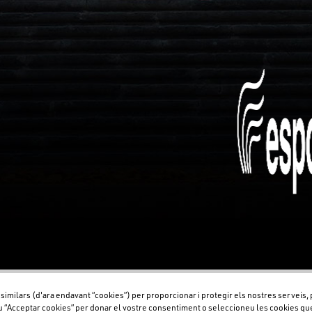
 similars (d'ara endavant “cookies”) per proporcionar i protegir els nostres serveis,
u “Acceptar cookies” per donar el vostre consentiment o seleccioneu les cookies que v