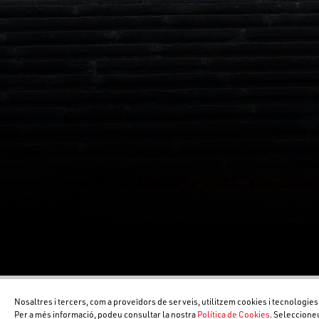
Nosaltres i tercers, com a proveïdors de serveis, utilitzem cookies i tecnologies
Per a més informació, podeu consultar la nostra
Política de Cookies
. Seleccione