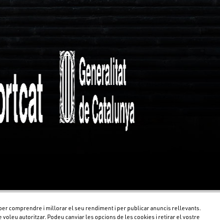
 per comprendre i millorar el seu rendiment i per publicar anuncis rellevants.
oleu autoritzar. Podeu canviar les opcions de les cookies i retirar el vostre