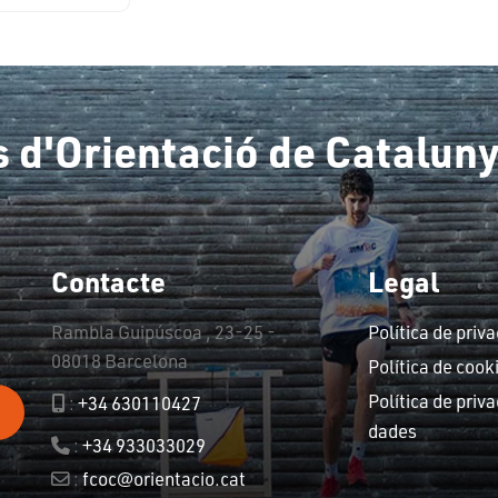
 d'Orientació de Catalun
Contacte
Legal
Rambla Guipúscoa , 23-25 -
Política de priva
08018 Barcelona
Política de cook
Política de priva
:
+34 630110427
dades
:
+34 933033029
:
fcoc@orientacio.cat