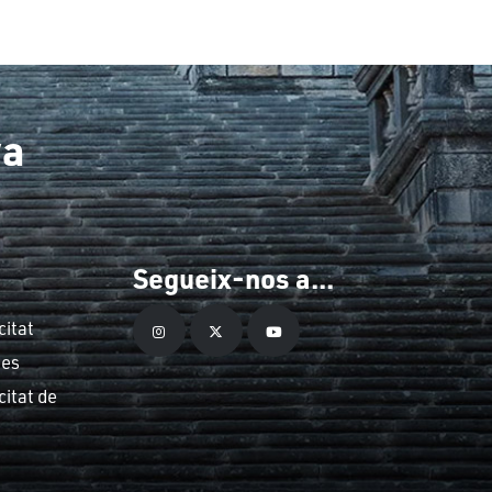
ya
Segueix-nos a...
citat
ies
citat de