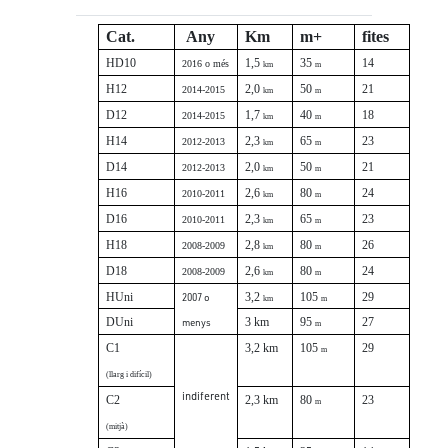
Cat.
Any
Km
m+
fites
HD10
1,5
35
14
2016 o més
km
m
H12
2,0
50
21
2014-2015
km
m
D12
1,7
40
18
2014-2015
km
m
H14
2,3
65
23
2012-2013
km
m
D14
2,0
50
21
2012-2013
km
m
H16
2,6
80
24
2010-2011
km
m
D16
2,3
65
23
2010-2011
km
m
H18
2,8
80
26
2008-2009
km
m
D18
2,6
80
24
2008-2009
km
m
HUni
3,2
105
29
2007 o
km
m
DUni
3 km
95
27
menys
m
C1
3,2 km
105
29
m
(llarg i difícil)
indiferent
C2
2,3 km
80
23
m
(mitjà)