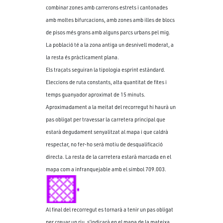
combinar zones amb carrerons estrets i cantonades
amb moltes bifurcacions, amb zones amb illes de blocs
de pisos més grans amb alguns parcs urbans pel mig.
La població té a la zona antiga un desnivell moderat, a
la resta és pràcticament plana.
Els traçats seguiran la tipologia esprint estàndard.
Eleccions de ruta constants, alta quantitat de fites i
temps guanyador aproximat de 15 minuts.
Aproximadament a la meitat del recorregut hi haurà un
pas obligat per travessar la carretera principal que
estarà degudament senyalitzat al mapa i que caldrà
respectar, no fer-ho serà motiu de desqualificació
directa. La resta de la carretera estarà marcada en el
mapa com a infranquejable amb el símbol 709.003.
Al final del recorregut es tornarà a tenir un pas obligat
per creuar un riu, s’indicarà en el mapa de la mateixa