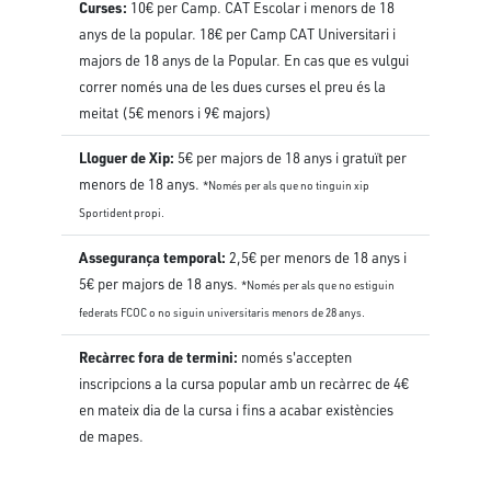
Curses:
10€ per Camp. CAT Escolar i menors de 18
anys de la popular. 18€ per Camp CAT Universitari i
majors de 18 anys de la Popular. En cas que es vulgui
correr només una de les dues curses el preu és la
meitat (5€ menors i 9€ majors)
Lloguer de Xip:
5€ per majors de 18 anys i gratuït per
menors de 18 anys.
*Només per als que no tinguin xip
Sportident propi.
Assegurança temporal:
2,5€ per menors de 18 anys i
5€ per majors de 18 anys.
*Només per als que no estiguin
federats FCOC o no siguin universitaris menors de 28 anys.
Recàrrec fora de termini:
només s'accepten
inscripcions a la cursa popular amb un recàrrec de 4€
en mateix dia de la cursa i fins a acabar existències
de mapes.