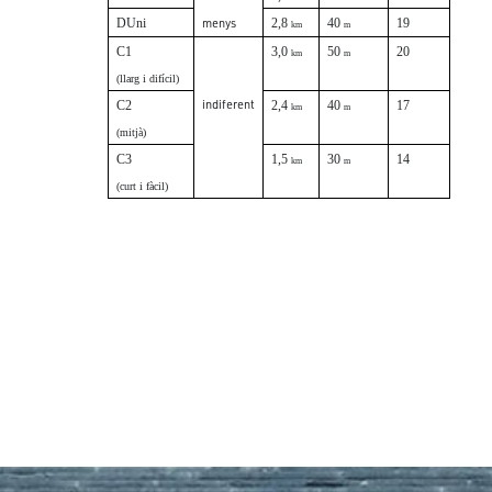
DUni
menys
2,8
40
19
km
m
C1
3,0
50
20
km
m
(llarg i difícil)
indiferent
C2
2,4
40
17
km
m
(mitjà)
C3
1,5
30
14
km
m
(curt i fàcil)