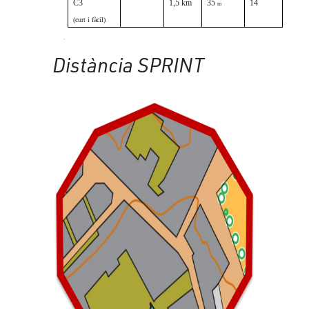
C3
1,5 km
35
14
m
(curt i fàcil)
.
Distància SPRINT