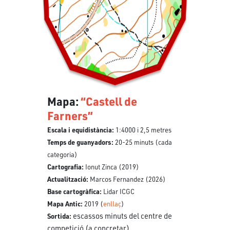
Mapa:
“Castell de
Farners”
Escala i equidistància:
1:4000 i 2,5 metres
Temps de guanyadors:
20-25 minuts (cada
categoria)
Cartografia:
Ionut Zinca (2019)
Actualització:
Marcos Fernandez (2026)
Base cartogràfica:
Lidar ICGC
Mapa Antic:
2019 (
enllaç
)
escassos minuts del centre de
Sortida:
competició (a concretar)
.