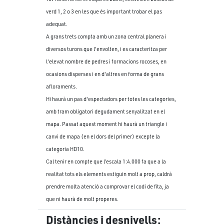
verd 1, 2 o 3 en les que és important trobar el pas
adequat.
A grans trets compta amb un zona central planera i
diversos turons que l'envolten, i es caracteritza per
l'elevat nombre de pedres i formacions rocoses, en
ocasions disperses i en d'altres en forma de grans
afloraments.
Hi haurà un pas d'espectadors per totes les categories,
amb tram obligatori degudament senyalitzat en el
mapa. Passat aquest moment hi haurà un triangle i
canvi de mapa (en el dors del primer) excepte la
categoria HD10.
Cal tenir en compte que l’escala 1:4.000 fa que a la
realitat tots els elements estiguin molt a prop, caldrà
prendre molta atenció a comprovar el codi de fita, ja
que ni haurà de molt properes.
Distàncies i desnivells: