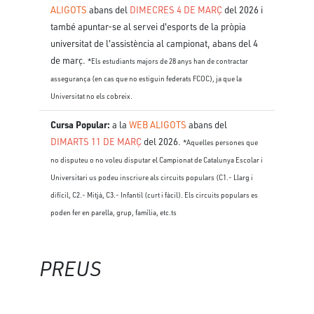
ALIGOTS
abans del
DIMECRES 4 DE MARÇ
del 2026 i
també apuntar-se al servei d'esports de la pròpia
universitat de l'assistència al campionat, abans del 4
de març.
*Els estudiants majors de 28 anys han de contractar
assegurança (en cas que no estiguin federats FCOC), ja que la
Universitat no els cobreix.
Cursa Popular:
a la
WEB ALIGOTS
abans del
DIMARTS 11 DE MARÇ
del 2026.
*Aquelles persones que
no disputeu o no voleu disputar el Campionat de Catalunya Escolar i
Universitari us podeu inscriure als circuits populars (C1.- Llarg i
difícil, C2.- Mitjà, C3.- Infantil (curt i fàcil). Els circuits populars es
poden fer en parella, grup, família, etc.ts
PREUS