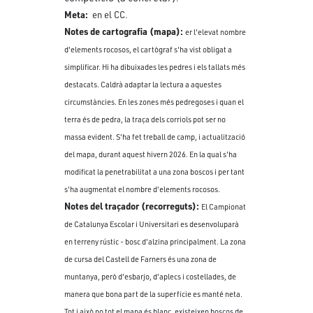
Meta:
en el CC.
Notes de cartografia (mapa):
er l'elevat nombre
d'elements rocosos, el cartògraf s'ha vist obligat a
simplificar. Hi ha dibuixades les pedres i els tallats més
destacats. Caldrà adaptar la lectura a aquestes
circumstàncies. En les zones més pedregoses i quan el
terra és de pedra, la traça dels corriols pot ser no
massa evident. S'ha fet treball de camp, i actualització
del mapa, durant aquest hivern 2026. En la qual s'ha
modificat la penetrabilitat a una zona boscos i per tant
s'ha augmentat el nombre d'elements rocosos.
Notes del traçador (recorreguts):
El Campionat
de Catalunya Escolar i Universitari es desenvoluparà
en terreny rústic - bosc d'alzina principalment. La zona
de cursa del Castell de Farners és una zona de
muntanya, però d'esbarjo, d'aplecs i costellades, de
manera que bona part de la superfície es manté neta.
Tot i això no tot el mapa és blanc, existeixen boscos de