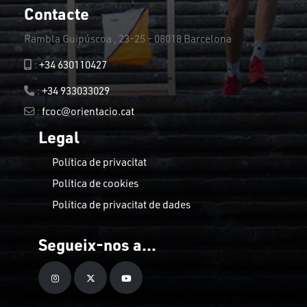
Contacte
Rambla Guipúscoa , 23-25 - 08018 Barcelona
:
+34 630110427
:
+34 933033029
:
fcoc@orientacio.cat
Legal
Política de privacitat
Política de cookies
Política de privacitat de dades
Segueix-nos a...