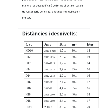
manera i es desqualificarà de forma directa en cas de
travessar el riu per un altre lloc que no sigui el pont
indicat.
Distàncies i desnivells:
Cat.
Any
Km
m+
fites
HD10
1,5
30
14
2016 o més
km
m
H12
2,0
30
16
2014-2015
km
m
D12
1,7
30
14
2014-2015
km
m
H14
2,2
35
16
2012-2013
km
m
D14
2.0
30
16
2012-2013
km
m
H16
2,4
40
17
2010-2011
km
m
D16
4,4
35
16
2010-2011
km
m
H18
2,6
40
18
2008-2009
km
m
D18
2,4
40
17
2008-2009
km
m
HUni
2007 o
3,0
50
20
km
m