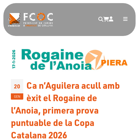
Ca n’Aguilera acull amb
20
èxit el Rogaine de
GEN
l’Anoia, primera prova
puntuable de la Copa
Catalana 2026