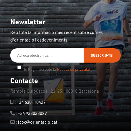
Newsletter
Rep tota la informació més recent sobre curses
d'orientació i esdeveniments.
SUBSCRIU-TE!
He llegit i accepto la
Política de privacitat
Contacte
Rambla Guipúscoa , 23-25 - 08018 Barcelona
:
+34 630110427
:
+34 933033029
:
fcoc@orientacio.cat