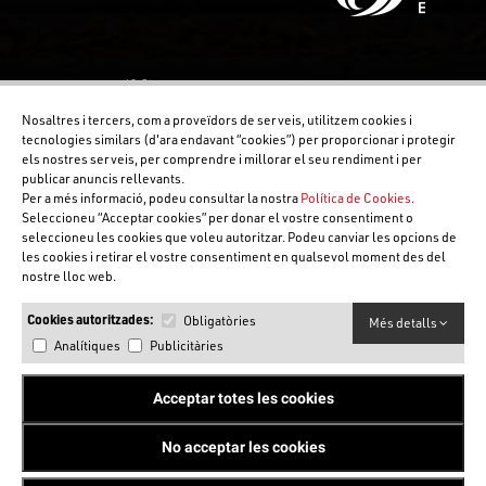
Nosaltres i tercers, com a proveïdors de serveis, utilitzem cookies i
tecnologies similars (d'ara endavant “cookies”) per proporcionar i protegir
els nostres serveis, per comprendre i millorar el seu rendiment i per
publicar anuncis rellevants.
Per a més informació, podeu consultar la nostra
Política de Cookies
.
Seleccioneu “Acceptar cookies” per donar el vostre consentiment o
seleccioneu les cookies que voleu autoritzar. Podeu canviar les opcions de
les cookies i retirar el vostre consentiment en qualsevol moment des del
nostre lloc web.
Cookies autoritzades:
Obligatòries
Més detalls
Analítiques
Publicitàries
Acceptar totes les cookies
No acceptar les cookies
©Copyright FCOC 2025. Tots els drets reservats.
by Neorg