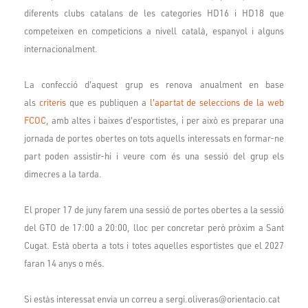
diferents clubs catalans de les categories HD16 i HD18 que
competeixen en competicions a nivell català, espanyol i alguns
internacionalment.
La confecció d'aquest grup es renova anualment en base
als
criteris
que es publiquen a
l'apartat de seleccions de la web
FCOC
, amb altes i baixes d'esportistes, i per això es preparar una
jornada de portes obertes on tots aquells interessats en formar-ne
part poden assistir-hi i veure com és una sessió del grup els
dimecres a la tarda.
El proper 17 de juny farem una sessió de portes obertes a la sessió
del GTO de 17:00 a 20:00, lloc per concretar però pròxim a Sant
Cugat. Està oberta a tots i totes aquelles esportistes que el 2027
faran 14 anys o més.
Si estàs interessat envia un correu a sergi.oliveras@orientacio.cat