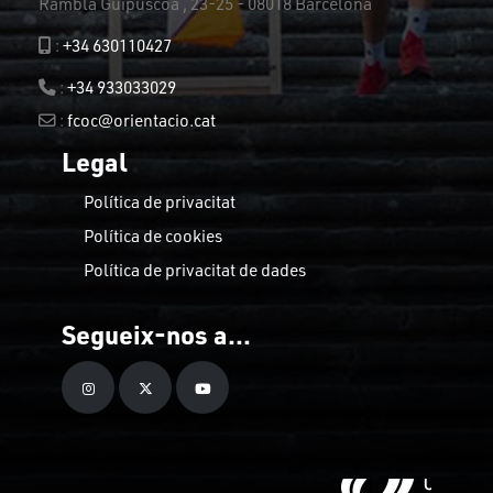
Rambla Guipúscoa , 23-25 - 08018 Barcelona
:
+34 630110427
:
+34 933033029
:
fcoc@orientacio.cat
Legal
Política de privacitat
Política de cookies
Política de privacitat de dades
Segueix-nos a...